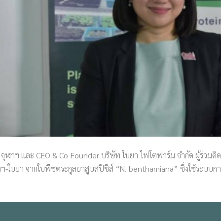
 จุฬาฯ และ CEO & Co Founder บริษัท ใบยา ไฟโตฟาร์ม จำกัด ผู้ร่วมคิด
าฯ-ใบยา จากใบพืชตระกูลยาสูบสปีชีส์ “N. benthamiana” ซึ่งใช้ระบบก