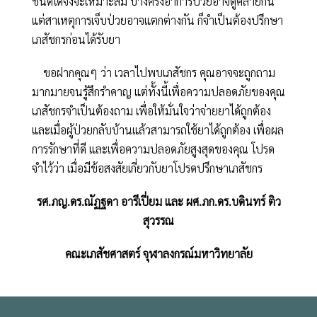
ชนิดใดจึงจะเหมาะสม บางครั้งอาการป่วยอาจดูคล้ายกัน
แต่สาเหตุการเจ็บป่วยอาจแตกต่างกัน ก็จำเป็นต้องปรึกษา
เภสัชกรก่อนได้รับยา
ขอฝากคุณๆ ว่า เวลาไปพบเภสัชกร คุณอาจจะถูกถาม
มากมายจนรู้สึกรำคาญ แต่ทั้งนี้เพื่อความปลอดภัยของคุณ
เภสัชกรจำเป็นต้องถาม เพื่อให้มั่นใจว่าจ่ายยาได้ถูกต้อง
และเมื่อผู้ป่วยกลับบ้านแล้วสามารถใช้ยาได้ถูกต้อง เพื่อผล
การรักษาที่ดี และเพื่อความปลอดภัยสูงสุดของคุณ โปรด
จำไว้ว่า เมื่อมีข้อสงสัยเกี่ยวกับยาโปรดปรึกษาเภสัชกร
รศ.ภญ.ดร.ณัฏฐดา อารีเปี่ยม และ ผศ.ภก.ดร.บดินทร์ ติว
สุวรรณ
คณะเภสัชศาสตร์ จุฬาลงกรณ์มหาวิทยาลัย