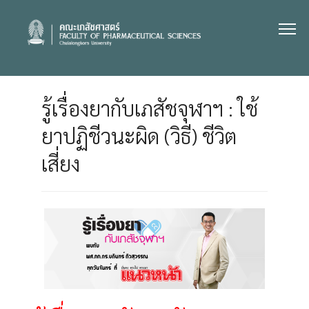
Skip
to
content
รู้เรื่องยากับเภสัชจุฬาฯ : ใช้
ยาปฏิชีวนะผิด (วิธี) ชีวิต
เสี่ยง