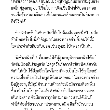
ปกติแล้วการติดเชื้อชนิดนี้ในวัยผู้ใหญ่มักมีอาการไม่รุนแรง
แต่ในผู้สูงอายุ 65 ปีขึ้นไป การติดเชื้อนี้ทำให้ปอด ตลอด
จนเยื่อหุ้มสมองอักเสบ เชื้อในกระแสเลือดอาจเป็นอันตราย
ถึงชีวิตได้
ข่าวดีสำหรับวัคซีนชนิดนี้คือไม่ต้องฉีดทุกหนึ่งปี แต่ฉีด
ห้าปีต่อครั้ง สิ่งนี้สำคัญมากโดยเฉพาะอย่างยิ่งคนไข้ที่มี
โรคประจำตัวเกี่ยวกับปอด เช่น ถุงลมโป่งพอง เป็นต้น
วัคซีนชนิดที่ 3 ที่แนะนำให้ผู้สูงอายุพิจารณาฉีดได้แก่
วัคซีนป้องกันโรคงูสวัด โรคงูสวัดเกิดจากไวรัสชนิดเดียวกับ
ที่ทำให้เป็นไข้อีสุกอีใส ใครก็ตามที่เคยเป็นโรคไข้สุกใสจะมี
ความเสี่ยงที่จะเป็นโรคงูสวัดในเวลาต่อมา โดยเฉพาะอย่าง
ยิ่งผู้สูงอายุที่มีภูมิต้านทานต่ำลงก็จะยิ่งมีความเสี่ยงเพิ่ม
ขึ้น เมื่อเป็นโรคงูสวัดแล้ว สิ่งที่น่ากลัวคืออาการปวดตาม
เส้นประสาท ซึ่งมีอาการทุกข์ทรมานยาวนานได้เป็นปี
ทำให้ต้องใช้ยาบรรเทาปวดหลายชนิด อีกทั้งยังรบกวน