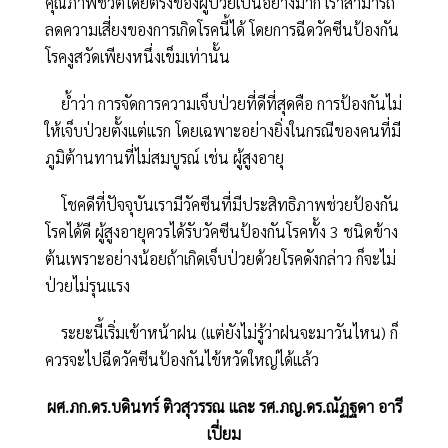
คุณภาพชีวิตโดยตรงของผู้ป่วยเป็นอย่างมาก เราสามารถ
ลดความเสี่ยงของการเกิดโรคนี้ได้ โดยการฉีดวัคซีนป้องกัน
โรคงูสวัดเพียงหนึ่งเข็มเท่านั้น
ย้ำว่า การจัดการความเจ็บป่วยที่ดีที่สุดคือ การป้องกันไม่
ให้เจ็บป่วยตั้งแต่แรก โดยเฉพาะอย่างยิ่งในกรณีของคนที่มี
ภูมิต้านทานที่ไม่สมบูรณ์ เช่น ผู้สูงอายุ
โชคดีที่ปัจจุบันเรามีวัคซีนที่มีประสิทธิภาพช่วยป้องกัน
โรคได้ดี ผู้สูงอายุควรได้รับวัคซีนป้องกันโรคทั้ง 3 ชนิดข้าง
ต้นเพราะอย่างน้อยถ้าเกิดเจ็บป่วยด้วยโรคดังกล่าว ก็จะไม่
ป่วยไม่รุนแรง
ระยะนี้เริ่มเข้าหน้าฝน (แต่ยังไม่รู้ว่าฝนจะมาวันไหน) ก็
ควรจะไปฉีดวัคซีนป้องกันไข้หวัดใหญ่ได้แล้ว
ผศ.ภก.ดร.บดินทร์ ติวสุวรรณ และ รศ.ภญ.ดร.ณัฏฐดา อารี
เปี่ยม