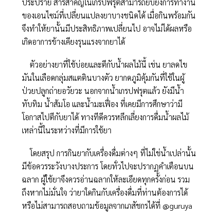
ประปราย สารสำคัญในเกรปฟรุตสามารถยับยั้งการทำงาน
ของเอนไซม์ที่เปลี่ยนแปลงยาบางชนิดได้ เมื่อกินพร้อมกัน
จึงทำให้ยานั้นมีประสิทธิภาพเปลี่ยนไป อาจไม่ได้ผลหรือ
เกิดอาการข้างเคียงรุนแรงจากยาได้
ตัวอย่างยาที่ใช้บ่อยและตีกับน้ำผลไม้นี้ เช่น ยาลดไข
มันในเลือดกลุ่มสแตตินบางตัว ยากดภูมิคุ้มกันที่ใช้ในผู้
ป่วยปลูกถ่ายอวัยวะ นอกจากน้ำเกรปฟรุตแล้ว ยังมีน้ำ
ทับทิม น้ำส้มโอ และน้ำมะเฟื่อง ที่เคยมีการศึกษาว่ามี
โอกาสไปตีกับยาได้ ทางทีดีควรหลีกเลี่ยงการดื่มน้ำผลไม้
เหล่านี้ในระหว่างที่มีการใช้ยา
โดยสรุป การกินยากับเครื่องดื่มต่างๆ ที่ไม่ใช่น้ำเปล่านั้น
มีข้อควรระวังบางประการ โดยทั่วไปจะปรากฏคำเตือนบน
ฉลาก ผู้ใช้ยาจึงควรอ่านฉลากให้ละเอียดทุกครั้งก่อน รวม
ถึงหากไม่มั่นใจ ว่ายาใดกินกับเครื่องดื่มที่ท่านต้องการได้
หรือไม่สามารถสอบถามข้อมูลจากเภสัชกรได้ที่ @guruya