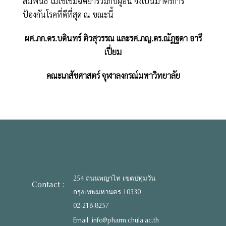
สัมพันธ์ ไม่ใช้เข็มฉีดยาร่วมกับผู้อื่น จึงเป็นมาตรการ
ป้องกันโรคที่ดีที่สุด ณ ขณะนี้
ผศ.ภก.ดร.บดินทร์ ติวสุวรรณ และรศ.ภญ.ดร.ณัฏฐดา อารี
เปี่ยม
คณะเภสัชศาสตร์ จุฬาลงกรณ์มหาวิทยาลัย
254 ถนนพญาไท เขตปทุมวัน
Contact :
กรุงเทพมหานคร 10330
02-218-8257
Email: info@pharm.chula.ac.th