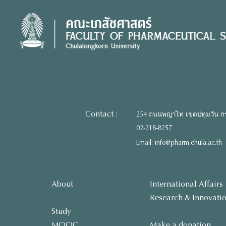
Skip
to
content
Contact :
254 ถนนพญาไท เขตปทุมวัน ก
02-218-8257
Email: info@pharm.chula.ac.th
About
International Affairs
Research & Innovati
Study
MOOC
Make a donation