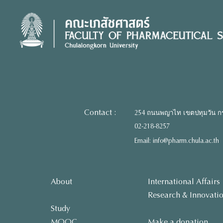
Skip
to
content
Contact :
254 ถนนพญาไท เขตปทุมวัน ก
02-218-8257
Email: info@pharm.chula.ac.th
About
International Affairs
Research & Innovati
Study
MOOC
Make a donation