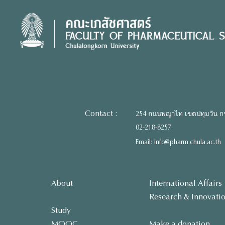
Skip
to
content
Contact :
254 ถนนพญาไท เขตปทุมวัน ก
02-218-8257
Email: info@pharm.chula.ac.th
About
International Affairs
Research & Innovati
Study
MOOC
Make a donation