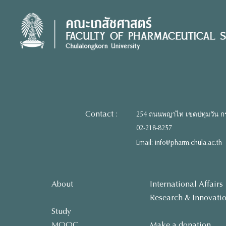
Skip
to
content
Contact :
254 ถนนพญาไท เขตปทุมวัน ก
02-218-8257
Email: info@pharm.chula.ac.th
About
International Affairs
Research & Innovati
Study
MOOC
Make a donation