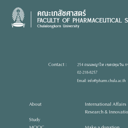
Skip
to
content
Contact :
254 ถนนพญาไท เขตปทุมวัน ก
02-218-8257
Email: info@pharm.chula.ac.th
About
International Affairs
Research & Innovati
Study
MOOC
Make a donation