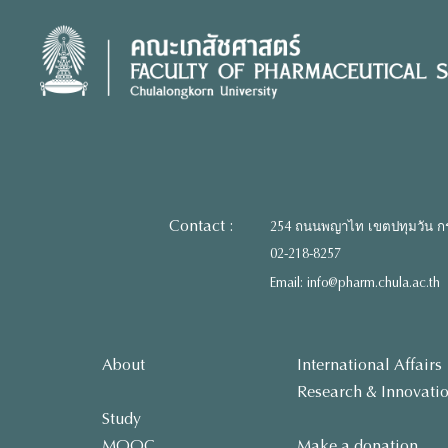
Skip
to
content
Contact :
254 ถนนพญาไท เขตปทุมวัน ก
02-218-8257
Email: info@pharm.chula.ac.th
About
International Affairs
Research & Innovati
Study
MOOC
Make a donation