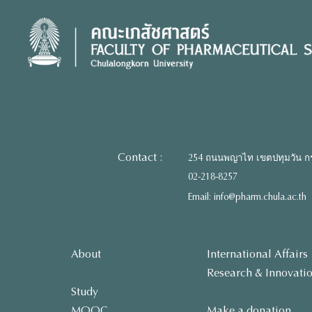
Skip
to
content
Contact :
254 ถนนพญาไท เขตปทุมวัน ก
02-218-8257
Email: info@pharm.chula.ac.th
About
International Affairs
Research & Innovati
Study
MOOC
Make a donation