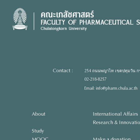
Skip
to
content
Contact :
254 ถนนพญาไท เขตปทุมวัน ก
02-218-8257
Email: info@pharm.chula.ac.th
About
International Affairs
Research & Innovati
Study
MOOC
Make a donation