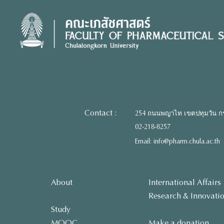
Skip
to
content
Contact :
254 ถนนพญาไท เขตปทุมวัน ก
02-218-8257
Email: info@pharm.chula.ac.th
About
International Affairs
Research & Innovati
Study
MOOC
Make a donation