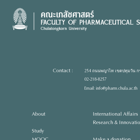
Skip
to
content
Contact :
254 ถนนพญาไท เขตปทุมวัน ก
02-218-8257
Email: info@pharm.chula.ac.th
About
International Affairs
Research & Innovati
Study
MOOC
Make a donation