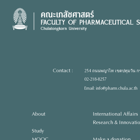
Skip
to
content
Contact :
254 ถนนพญาไท เขตปทุมวัน ก
02-218-8257
Email: info@pharm.chula.ac.th
About
International Affairs
Research & Innovati
Study
MOOC
Make a donation