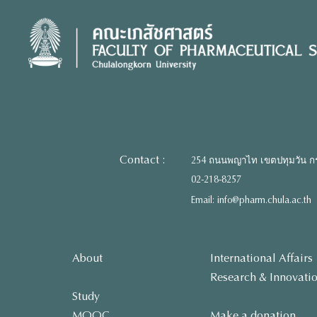
Skip
to
content
Contact :
254 ถนนพญาไท เขตปทุมวัน ก
02-218-8257
Email: info@pharm.chula.ac.th
About
International Affairs
Research & Innovati
Study
MOOC
Make a donation