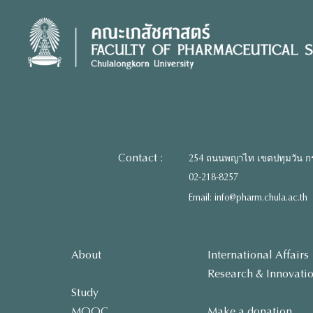
Skip
to
content
Contact :
254 ถนนพญาไท เขตปทุมวัน ก
02-218-8257
Email: info@pharm.chula.ac.th
About
International Affairs
Research & Innovati
Study
MOOC
Make a donation