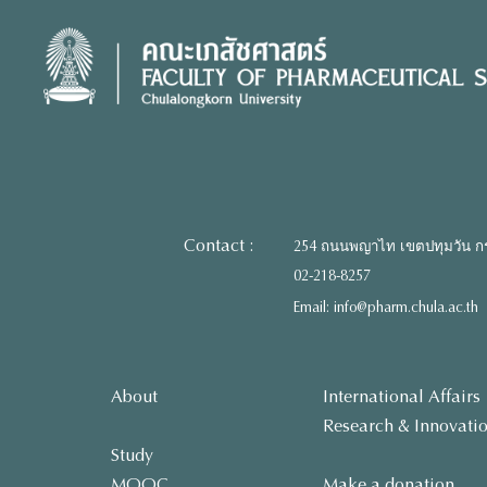
Skip
to
content
Contact :
254 ถนนพญาไท เขตปทุมวัน ก
02-218-8257
Email: info@pharm.chula.ac.th
About
International Affairs
Research & Innovati
Study
MOOC
Make a donation